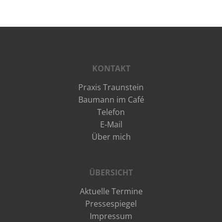
KONTAKT
Praxis Traunstein
Baumann im Café
Telefon
E‑Mail
Über mich
ÜBERSICHT
Aktuelle Termine
Pressespiegel
Impressum