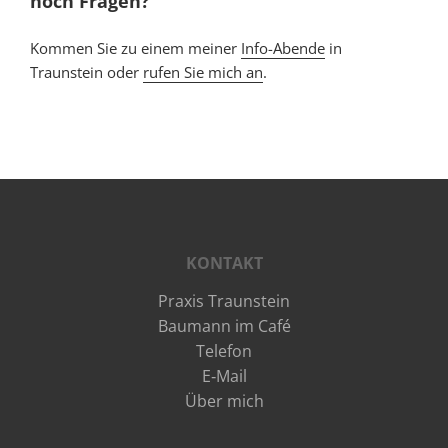
noch Fragen?
Kommen Sie zu einem meiner
Info-Abende
in
Traunstein oder
rufen Sie mich an
.
KONTAKT
Praxis Traunstein
Baumann im Café
Telefon
E‑Mail
Über mich